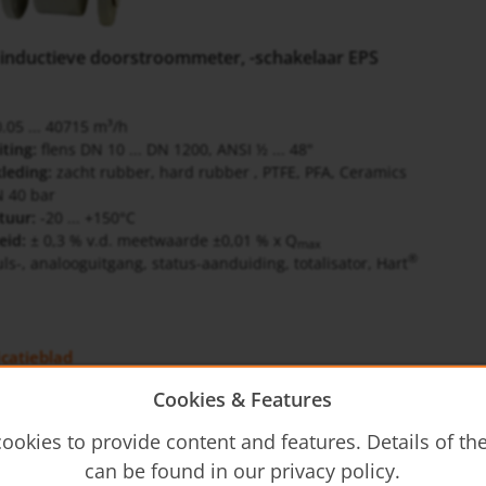
inductieve doorstroommeter, -schakelaar EPS
.05 ... 40715 m³/h
ting:
flens DN 10 ... DN 1200, ANSI ½ ... 48"
leding:
zacht rubber, hard rubber , PTFE, PFA, Ceramics
 40 bar
tuur:
-20 ... +150°C
eid:
± 0,3 % v.d. meetwaarde ±0,01 % x Q
max
®
s-, analooguitgang, status-aanduiding, totalisator, Hart
icatieblad
gb-flow
Cookies & Features
ookies to provide content and features. Details of t
wijzing
can be found in our privacy policy.