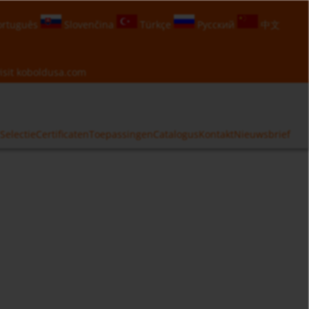
rtuguês
Slovenčina
Türkçe
Русский
中文
isit
koboldusa.com
Selectie
Certificaten
Toepassingen
Catalogus
Kontakt
Nieuwsbrief