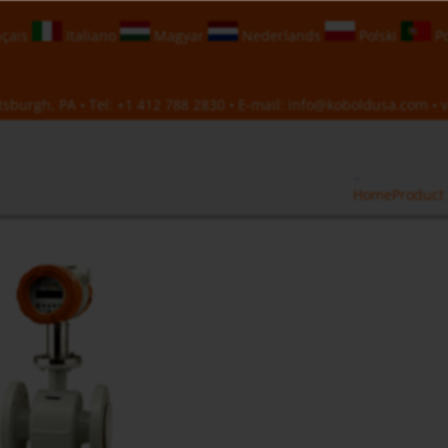
çais
Italiano
Magyar
Nederlands
Polski
Po
sburgh, PA • Tel:
+1 412 788 2830
• E-mail:
info@koboldusa.com
• v
Home
Product 