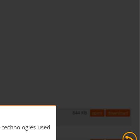
844 KB
open
download
he technologies used