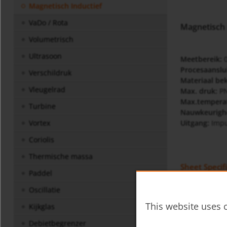
Magnetisch Inductief
VaDo / Rota
Magnetisch 
Volumetrisch
Ultrasoon
Meetbereik:
0
Procesaanslui
Verschildruk
Materiaal bek
Vleugelrad
Max. druk:
PN
Max.tempera
Turbine
Nauwkeurigh
Uitgang:
Impul
Vortex
Coriolis
Thermische massa
Sheet Specif
Paddel
eps-
Oscillatie
This website uses c
Kijkglas
Gebruiksaan
Debietbegrenzer