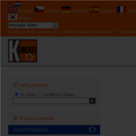
NL
English
Čeština
Deutsch
Español
Fran
한국의
KOBOLD Instruments Inc • 1801 Parkway View Drive • 15205 Pitt
zoek product
in tekst
KOBOLD-Types
Product Selectie
DOORSTROMING