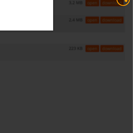
3,2 MB
open
download
2,4 MB
open
download
223 KB
open
download