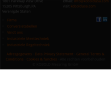
1801 Parkway View Drive
email:
info@koboldusa.com
15205 Pittsburgh,PA
visit
koboldusa.com
Verenigde Staten
Firma
Conversietabellen
Vindt ons
Industriele Meettechniek
Industriele Regeltechniek
Adresgegevens
·
Data Privacy Statement
·
General Terms &
Conditions
·
Cookies & functies
· Alle rechten voorbehouden
© KOBOLD Messring GmbH