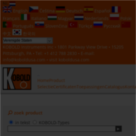
NL
English
Čeština
Deutsch
Español
Français
Italiano
Magyar
Nederlands
Polski
Português
Slovenčina
Türkçe
Русский
中文
한국의
KOBOLD Instruments Inc • 1801 Parkway View Drive • 15205
Pittsburgh, PA • Tel:
+1 412 788 2830
• E-mail:
info@koboldusa.com
• visit
koboldusa.com
Home
Product
Selectie
Certificaten
Toepassingen
Catalogus
Konta
zoek product
in tekst
KOBOLD-Types