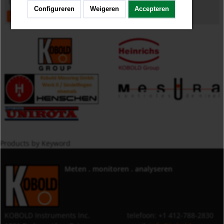
Configureren
Weigeren
Accepteren
open
download
Products by Keyword
Meten . monitoren . analyseren
KOBOLD Instruments Inc.
telefoon: +1 412-788-2830