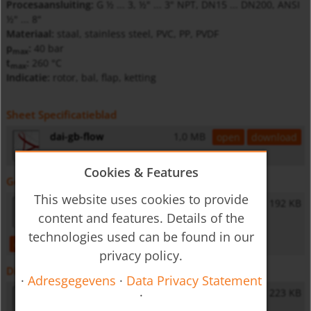
Procesaansluiting:
G ½ ... 3, ½" ... 3" NPT, DN15 ... DN200, ANSI
½" ... 8"
Materiaal:
staal, stainless steel, PVC, PP, PVDF
p
:
40 bar
max
t
:
260 °C
max
Indicatie:
rotor, bal, flap, ketting
Sheet Specificatieblad
dai-gb-flow
1,0 MB
open
download
Cookies & Features
Gebruiksaanwijzing
This website uses cookies to provide
DAI - Operating Instructions
192 KB
content and features. Details of the
technologies used can be found in our
open
download
privacy policy.
Diversen
·
Adresgegevens
·
Data Privacy Statement
General Safety Instructions
223 KB
·