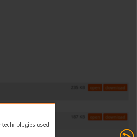
235 KB
open
download
187 KB
open
download
he technologies used