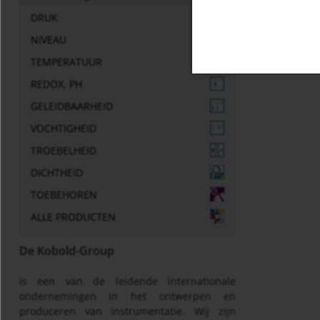
DRUK
Gene
NIVEAU
TEMPERATUUR
REDOX, PH
GELEIDBAARHEID
VOCHTIGHEID
TROEBELHEID
DICHTHEID
TOEBEHOREN
ALLE PRODUCTEN
De Kobold-Group
is een van de leidende internationale
ondernemingen in het ontwerpen en
produceren van Instrumentatie. Wij zijn