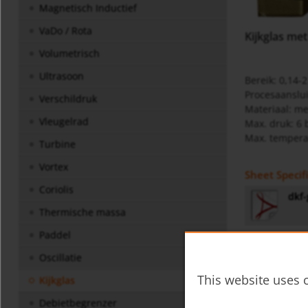
Magnetisch Inductief
VaDo / Rota
Kijkglas me
Volumetrisch
Ultrasoon
Bereik: 0,14-
Procesaansluit
Verschildruk
Materiaal: me
Vleugelrad
Max. druk: 6 
Max. tempera
Turbine
Vortex
Sheet Specif
Coriolis
dkf-
Thermische massa
Paddel
Gebruiksaan
Oscillatie
DKF 
This website uses c
Kijkglas
Debietbegrenzer
Diversen