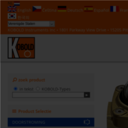
NL
English
Čeština
Deutsch
Español
Fran
한국의
KOBOLD Instruments Inc • 1801 Parkway View Drive • 15205 Pitt
zoek product
in tekst
KOBOLD-Types
Product Selectie
DOORSTROMING