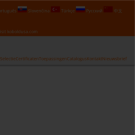
rtuguês
Slovenčina
Türkçe
Русский
中文
isit
koboldusa.com
Selectie
Certificaten
Toepassingen
Catalogus
Kontakt
Nieuwsbrief