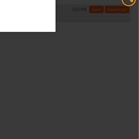
223 KB
open
download