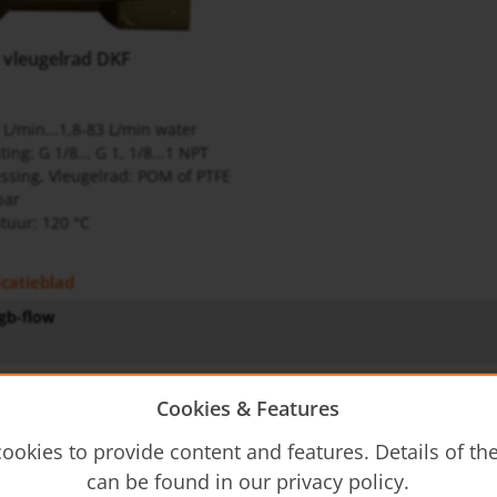
t vleugelrad DKF
2 L/min...1,8-83 L/min water
ing: G 1/8... G 1, 1/8...1 NPT
ssing, Vleugelrad: POM of PTFE
bar
tuur: 120 °C
icatieblad
gb-flow
wijzing
Cookies & Features
- Operating Instructions
ookies to provide content and features. Details of t
can be found in our privacy policy.