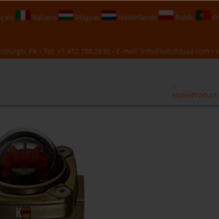
çais
Italiano
Magyar
Nederlands
Polski
Po
sburgh, PA • Tel:
+1 412 788 2830
• E-mail:
info@koboldusa.com
• v
Home
Product 