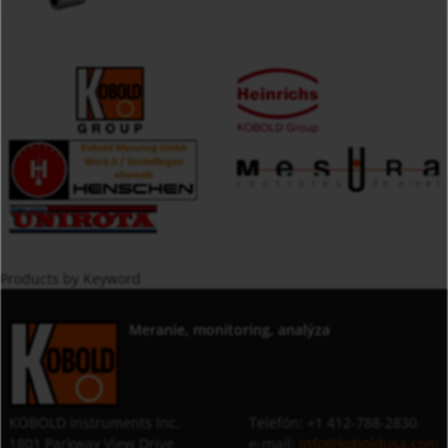
Products by Keyword
Meranie, monitoring, analýza
KOBOLD Instruments Inc.
Telefón: +1 412-788-2830
1801 Parkway View Drive
e-mail:
info@koboldusa.com