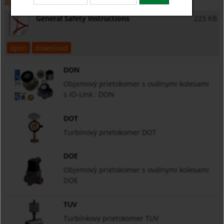
Rôzne
General Safety Instructions
223 KB
open
download
DON
Objemový prietokomer s oválnymi kolesami
s IO-Link : DON
DOT
Turbínový prietokomer DOT
DOE
Objemový prietokomer s oválnymi kolesami
DOE
TUV
Turbínkový prietokomer TUV