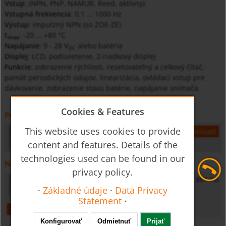
Vstup
: (NPN, PNP, NAMUR, Reed, aktívny).
Vstupná frekvencia
: 0,1 ... 1000 Hz
Výstup
: impulzný NPN (so ZOE-ZE)
t
: -20 ... +80 °C
max
Napájanie
: 9 - 28 V
alebo batéria
DC
Displej
: LCD, podsvietenie, 2-riadkový displej
Funkcie
: zobrazenie rýchlosti, resetovateľný a celkový čítač,
pamäť periodických údajov, linearizácia, ovládací vstup pre
dávkovanie, zobrazenie stavu batérie, napájanie snímača
Cookies & Features
Prospekt
This website uses cookies to provide
zoe-gb-accessories
1,5 MB
open
download
content and features. Details of the
technologies used can be found in our
Návod na obsluhu
privacy policy.
ZOE - Operating Instructions
861 KB
·
Základné údaje
·
Data Privacy
Statement
·
open
download
Konfigurovať
Odmietnuť
Prijať