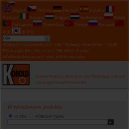
SK
English
Čeština
Deutsch
Español
Français
Italiano
Magyar
Nederlands
Polski
Português
Slovenčina
Türkçe
Русский
中文
한국의
KOBOLD Instruments Inc • 1801 Parkway View Drive • 15205
Pittsburgh, PA • Tel:
+1 412 788 2830
• E-mail:
info@koboldusa.com
• visit
koboldusa.com
Domov
Product Selection
Certifikáty
Applications
Katalogy
Kontakt
Newsletter
Vyhľadávanie produktu
in title
KOBOLD-Types