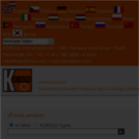
NL
English
Čeština
Deutsch
Español
Français
Italiano
Magyar
Nederlands
Polski
Português
Slovenčina
Türkçe
Русский
中文
한국의
KOBOLD Instruments Inc • 1801 Parkway View Drive • 15205
Pittsburgh, PA • Tel:
+1 412 788 2830
• E-mail:
info@koboldusa.com
• visit
koboldusa.com
Home
Product
Selectie
Certificaten
Toepassingen
Catalogus
Konta
zoek product
in tekst
KOBOLD-Types