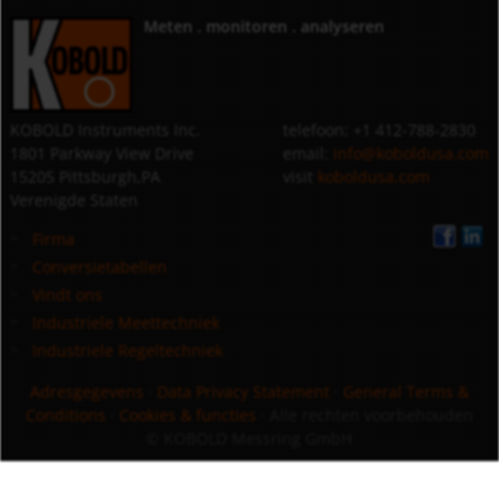
Meten . monitoren . analyseren
KOBOLD Instruments Inc.
telefoon: +1 412-788-2830
1801 Parkway View Drive
email:
info@koboldusa.com
15205 Pittsburgh,PA
visit
koboldusa.com
Verenigde Staten
Firma
Conversietabellen
Vindt ons
Industriele Meettechniek
Industriele Regeltechniek
Adresgegevens
·
Data Privacy Statement
·
General Terms &
Conditions
·
Cookies & functies
· Alle rechten voorbehouden
© KOBOLD Messring GmbH