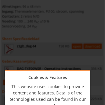
Afmetingen:
96 x 48 mm
Ingang:
Thermoelementen, Pt100, stroom, spanning
Contacten:
2 relais N/O
Voeding:
100 ... 240
V
±10 %
AC
Sensorvoeding, 24 V
D
C
Sheet Specificatieblad
z2gb_dag-t4
158 KB
open
download
Gebruiksaanwijzing
DAG-T4T00WSR - Operating Instructions
336 KB
Cookies & Features
open
download
This website uses cookies to provide
Diversen
content and features. Details of the
technologies used can be found in our
General Safety Instructions
223 KB