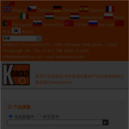
ZH
English
Čeština
Deutsch
Español
Français
Italiano
Magyar
Nederlands
Polski
Português
Slovenčina
Türkçe
Русский
中文
한국의
KOBOLD Instruments Inc • 1801 Parkway View Drive • 15205
Pittsburgh, PA • Tel:
+1 412 788 2830
• E-mail:
info@koboldusa.com
• visit
koboldusa.com
首页
产品选型
证书资质
成功案例
产品目录
招贤纳士
联系我们
Newsletter
产品搜索
在此标题中
科宝型号