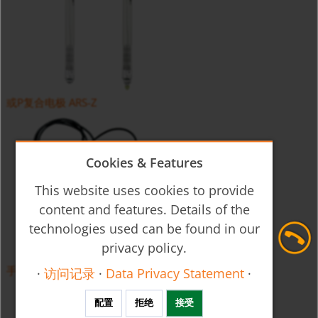
或P复合电极 ARS-Z
Cookies & Features
This website uses cookies to provide
content and features. Details of the
technologies used can be found in our
privacy policy.
手持式PH值、氧化还原、温度测量仪 HND-R
·
访问记录
·
Data Privacy Statement
·
配置
拒绝
接受