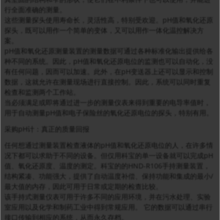
行全面准确的测量。
这些测量探头使用寿命长，灵活性高，特别受欢迎。pH值和氧化还原
探头，既可以用作一个简单的变体，又可以用作一体化温控解决方
案。
pH值和氧化还原测量装置的测量数据可通过各种标准化输出提供给各
种不同的系统。因此，pH值和氧化还原电位的监测也可以自动化，没
有任何问题，因而可以加速。此外，在pH变送器上还可以显示和控制
数据，这就允许在测量现场进行直接控制。因此，系统可以同时重复
检查和监测两个工作站。
当必须满足或即将通过进一步的测量仪表来得到重要的电导率值时，
用于自动测量pH值和电子保险丝的氧化还原电位的探头，特别有用。
采购pH计：真正的质量回报
任何想通过测量装置检查液体的pH值和氧化还原电位的人，在许多情
况下都可以求助于不同的设备。但仅用科宝的单一设备就可以完成pH
值、氧化还原度、温度的测定。科宝的的HND-R106手持测量装置，
结构紧凑、功能强大，提供了自动温度补偿、保持功能和集成的最小/
最大值的内存，因此可用于日常或定期的检查比较。
该手持式测量仪表可用于许多不同的应用环境，并在污水处理、实验
室应用以及化学和制药工业中得到常规应用。 它的数据可以通过串行
接口传输到相应的系统，从而永久存档。