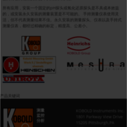
所有应用，安装一个固定的pH探头或氧化还原探头是不具成本效益
的，或安装永久安装的测量装置是不可能的。 手持测量仪表使用灵
活，但不代表测量结果不佳。永久安装的测量探头、仪表以及手持式
测量仪表，都经过精确的标定，精度高、公差小。
产品关键词
测量
KOBOLD Instruments Inc.
监控
1801 Parkway View Drive
分析
15205 Pittsburgh,PA