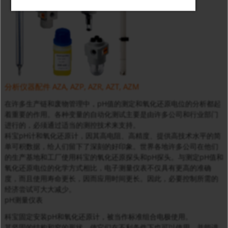
分析仪器配件 AZA, AZP, AZR, AZT, AZM
在许多生产链和废物管理中，pH值的测定和氧化还原电位的分析都起
着重要的作用。各种变量的自动化测试主要是由许多公司和行业部门
进行的，必须通过适当的测控技术来支持。
科宝pH计和氧化还原计，因其高电阻、高精度、提供高技术水平的简
单可积数据，给人们留下了深刻的好印象。世界各地许多公司在他们
的生产基地和工厂使用科宝的氧化还原探头和pH探头。与测定pH值和
氧化还原电位的化学方式相比，电子测量仪表不仅具有更高的准确
度，而且使用寿命更长，因而应用时间更长。因此，必要控制所需的
经济尝试可大大减少。
pH测量仪表
科宝固定安装pH和氧化还原计，被当作标准组合电极使用。
其坚固的结构和窄的形状，使它们在不利条件下也可以使用，并能进