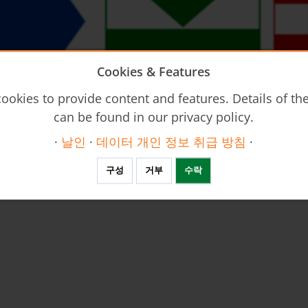
Cookies & Features
ookies to provide content and features. Details of t
can be found in our privacy policy.
·
날인
·
데이터 개인 정보 취급 방침
·
구성
거부
수락