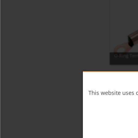
O-Ring Ter
杂项
TWC
This website uses c
询价
Gene