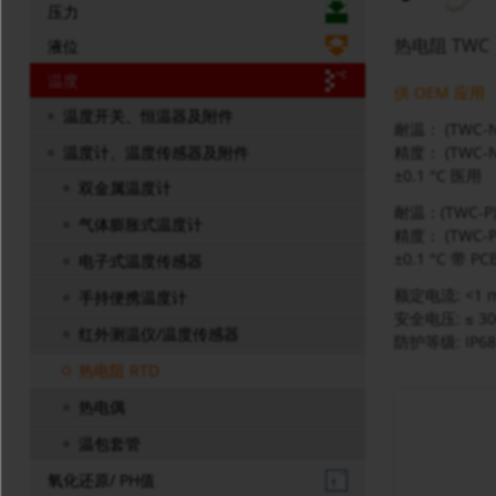
压力
热电阻 TWC
液位
温度
供 OEM 应用
温度开关、恒温器及附件
耐温：
(TWC-N)
精度：
(TWC-
温度计、温度传感器及附件
±0.1 °C 医用
双金属温度计
耐温：
(TWC-P)
气体膨胀式温度计
精度：
(TWC-P
±0.1 °C 带 P
电子式温度传感器
额定电流
: <1 
手持便携温度计
安全电压
: ≤ 3
红外测温仪/温度传感器
防护等级
: IP68
热电阻 RTD
热电偶
温包套管
氧化还原/ PH值