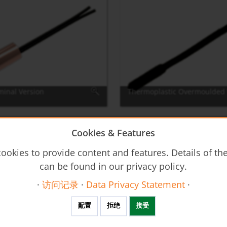
minal Version
Thermoplastic Overmoulded 
Cookies & Features
-Flyer-Temperature-Sensor-OEM_GB_20221010
ookies to provide content and features. Details of t
can be found in our privacy policy.
单位基本信息 Sensor OEM
·
访问记录
·
Data Privacy Statement
·
ral Safety Instructions
配置
拒绝
接受