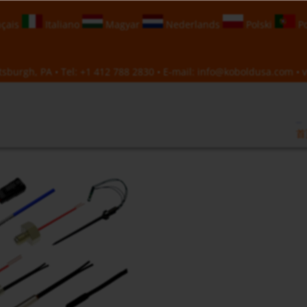
çais
Italiano
Magyar
Nederlands
Polski
Po
sburgh, PA • Tel:
+1 412 788 2830
• E-mail:
info@koboldusa.com
• v
首