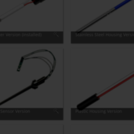
 Version (installed)
Stainless Steel Housing Vers
 Sensor Version
Plastic Housing Version