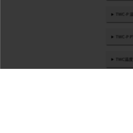
TWC-
TWC-P
TWC温
TWC温