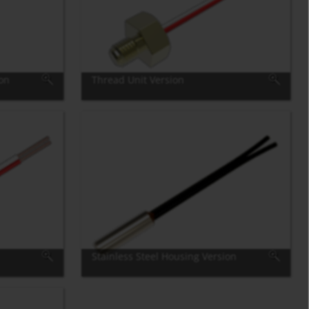
ion
Thread Unit Version
Stainless Steel Housing Version