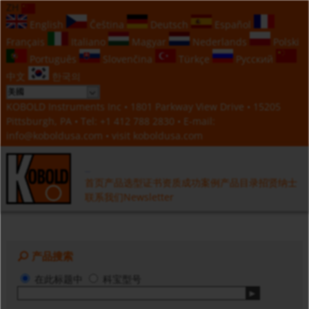
ZH
English
Čeština
Deutsch
Español
Français
Italiano
Magyar
Nederlands
Polski
Português
Slovenčina
Türkçe
Русский
中文
한국의
KOBOLD Instruments Inc • 1801 Parkway View Drive • 15205
Pittsburgh, PA • Tel:
+1 412 788 2830
• E-mail:
info@koboldusa.com
• visit
koboldusa.com
首页
产品选型
证书资质
成功案例
产品目录
招贤纳士
联系我们
Newsletter
产品搜索
在此标题中
科宝型号