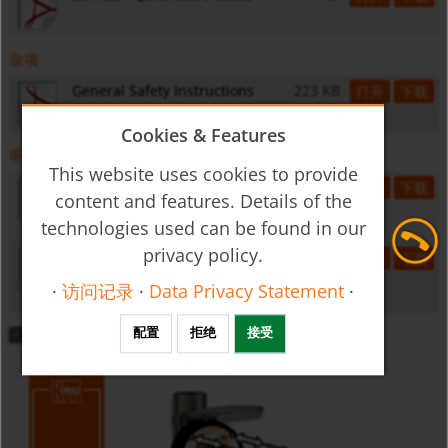
杂项
General Safety Instructions
223 KB
打开
下载
Cookies & Features
审批
This website uses cookies to provide
LOM 16ATEX2062X
590 KB
打开
下载
content and features. Details of the
II 2G Ex ia IIC T4 Gb
technologies used can be found in our
privacy policy.
IECEx LOM 17.0001X
533 KB
打开
下载
Ex ia IIC T4 Gb
·
访问记录
·
Data Privacy Statement
·
Changing Processing Board (Service Video)
配置
拒绝
接受