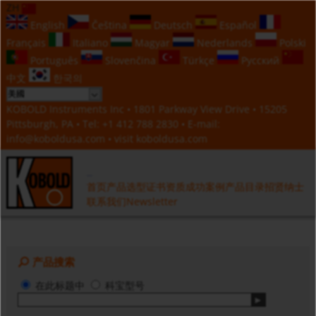
ZH
English
Čeština
Deutsch
Español
Français
Italiano
Magyar
Nederlands
Polski
Português
Slovenčina
Türkçe
Русский
中文
한국의
KOBOLD Instruments Inc • 1801 Parkway View Drive • 15205
Pittsburgh, PA • Tel:
+1 412 788 2830
• E-mail:
info@koboldusa.com
• visit
koboldusa.com
首页
产品选型
证书资质
成功案例
产品目录
招贤纳士
联系我们
Newsletter
产品搜索
在此标题中
科宝型号