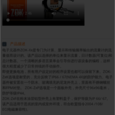
产品描述
电子元器件ZOK-Xx是专门为计算、显示和传输频率输出的流量计的流
量值而设计的。该产品以选择的单位来显示流量，日计数器(可复位)和
总计数器。一个清晰的多语言菜单会引导你进行该设备的编程，这样
很大程度减少了日常持续的手动操作。
即使更换电池，所有用户设定好的程序设置也都可以保留下来。ZOK-
ZxK选项是耐受的，充分反映了IP66 / 67(NEMA 4X)的防护能力。电子
器件被安置在一个防水、玻璃填充的尼龙外壳上，里面有不锈钢螺丝
和FPM衬垫。 ZOK-ZxP选项是一个面板外壳，外壳尺寸96x96毫米，
防护等级IP44。
ZOK-ZxF在粉末涂层铝型外壳上有塑料盖子，保护等级为IP 66/ 67。
该产品适用于恶劣的室内或室外环境，符合欧盟指令2004 /108/
EC(电磁兼容性)。