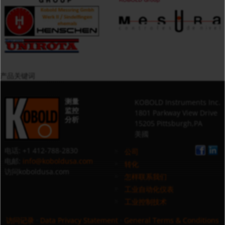
产品关键词
测量
KOBOLD Instruments Inc.
监控
1801 Parkway View Drive
分析
15205 Pittsburgh,PA
美國
电话: +1 412-788-2830
公司
电邮:
info@koboldusa.com
转化
访问koboldusa.com
怎样联系我们
工业自动化仪表
工业控制技术
访问记录
·
Data Privacy Statement
·
General Terms & Conditions