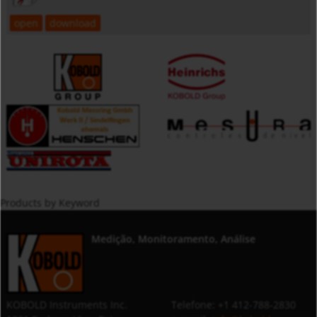
open
download
Products by Keyword
Medição, Monitoramento, Análise
KOBOLD Instruments Inc.
Telefone: +1 412-788-2830