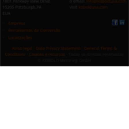
1801 Parkway View Drive
o email:
info@koboldusa.com
15205 Pittsburgh,PA
visit
koboldusa.com
EUA
Empresa
Ferramentas de Conversão
Localizações
Aviso legal
·
Data Privacy Statement
·
General Terms &
Conditions
·
Cookies e recursos
· Todos os direitos reservados
© KOBOLD Messring GmbH