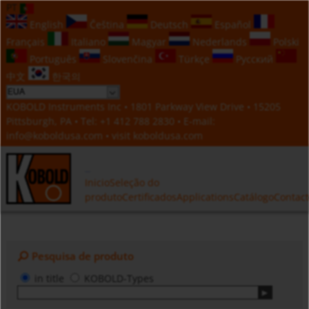
PT
English
Čeština
Deutsch
Español
Français
Italiano
Magyar
Nederlands
Polski
Português
Slovenčina
Türkçe
Русский
中文
한국의
KOBOLD Instruments Inc • 1801 Parkway View Drive • 15205
Pittsburgh, PA • Tel:
+1 412 788 2830
• E-mail:
info@koboldusa.com
• visit
koboldusa.com
Inicio
Seleção do
produto
Certificados
Applications
Catálogo
Contac
Pesquisa de produto
in title
KOBOLD-Types