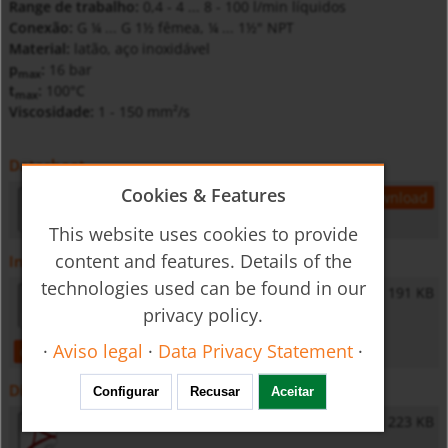
Range de trabalho:
0,4 - 4 ... 8 - 100 l/min líquidos
Conexão:
G ¼ ... G 1½ fêmea, ¼ ... 1½" NPT
Material:
latão, aço inoxidável
p
:
16 bar
max
t
:
100°C
max
Viscosidade:
1 - 150 mm²/s
Datasheet
Cookies & Features
s6pt_daa
119 KB
open
download
This website uses cookies to provide
content and features. Details of the
Instruções de operação
technologies used can be found in our
DAA - Operating Instructions
191 KB
privacy policy.
·
Aviso legal
·
Data Privacy Statement
·
open
download
Diversos
Configurar
Recusar
Aceitar
General Safety Instructions
223 KB