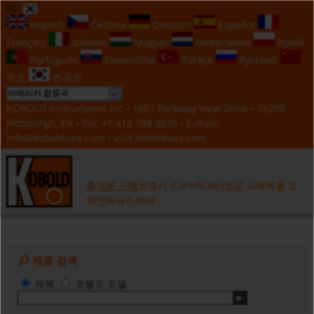
KO
English
Čeština
Deutsch
Español
Français
Italiano
Magyar
Nederlands
Polski
Português
Slovenčina
Türkçe
Русский
中文
한국의
KOBOLD Instruments Inc • 1801 Parkway View Drive • 15205
Pittsburgh, PA • Tel:
+1 412 788 2830
• E-mail:
info@koboldusa.com
• visit
koboldusa.com
홈
제품 선택
보증서 (Certificate)
성공 사례
제품 요
약
연락
뉴스레터
제품 검색
제목
코볼드 모델