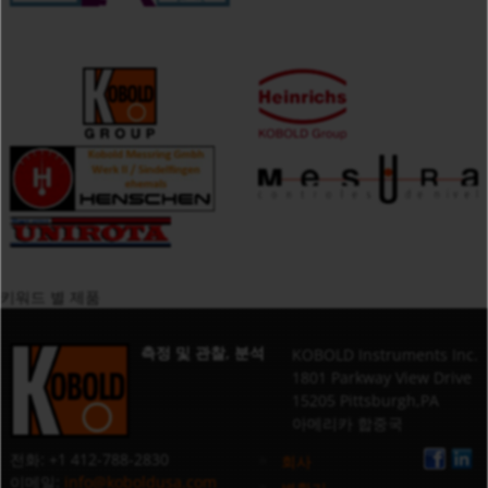
키워드 별 제품
측정 및 관찰, 분석
KOBOLD Instruments Inc.
1801 Parkway View Drive
15205 Pittsburgh,PA
아메리카 합중국
전화: +1 412-788-2830
회사
이메일:
info@koboldusa.com