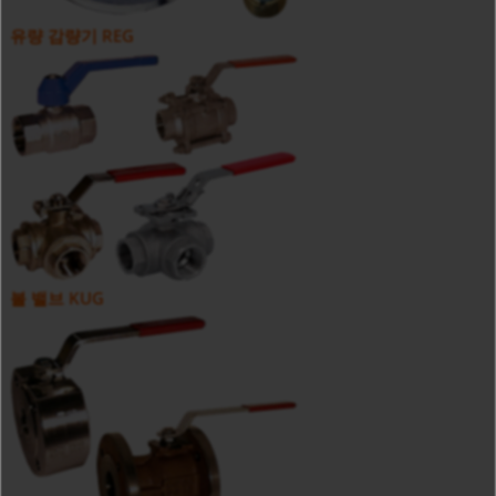
유량 감량기 REG
볼 밸브 KUG