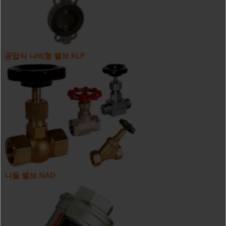
공압식 나비형 밸브 KLP
니들 밸브 NAD