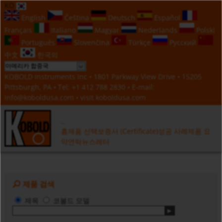
KO
English
Čeština
Deutsch
Español
Français
Italiano
Magyar
Nederlands
Polski
Português
Slovenčina
Türkçe
Русский
中文
한국의
KOBOLD Instruments Inc • 1801 Parkway View Drive • 15205
Pittsburgh, PA • Tel:
+1 412 788 2830
• E-mail:
info@koboldusa.com
• visit
koboldusa.com
홈
제품 선택
보증서 (Certificate)
성공 사례
제품 요
약
연락
뉴스레터
제품 검색
제목
코볼드 모델