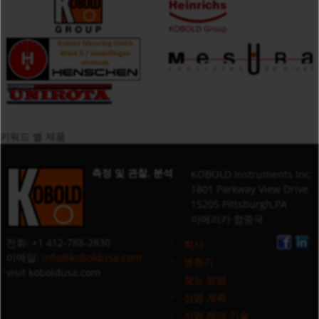
키워드 별 제품
측정 및 관찰, 분석
KOBOLD Instruments Inc.
1801 Parkway View Drive
15205 Pittsburgh,PA
아메리카 합중국
전화: +1 412-788-2830
회사
이메일:
info@koboldusa.com
변환기
visit koboldusa.com
찾는 방법
산업 계측
산업 제어 기술