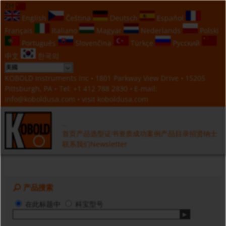
ZH
English
Čeština
Deutsch
Español
Français
Italiano
Magyar
Nederlands
Polski
Português
Slovenčina
Türkçe
Русский
中文
한국의
KOBOLD Instruments Inc • 1801 Parkway View Drive • 15205
Pittsburgh, PA • Tel:
+1 412 788 2830
• E-mail:
info@koboldusa.com
• visit
koboldusa.com
首页
产品选型
证书资质
成功案例
产品目录
招贤纳士
联系我们
Newsletter
产品搜索
在此标题中
科宝型号