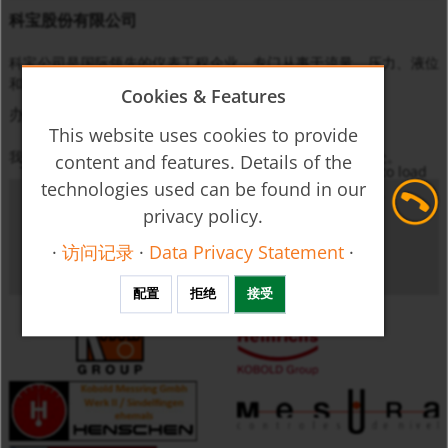
科宝股份有限公司
科宝公司是国际领先的仪表工程企业，专门从事于流量、压力、液位
和温度等物理量的监控、测量与调节。
Cookies & Features
办事处
Consent required
This website uses cookies to provide
我们在世界各地都有办事机构，您可以找到离您最近的办事处。
content and features. Details of the
To enable this module we kindly ask for your consent to load
technologies used can be found in our
external resources from Google services (maps).
privacy policy.
启用并重新加载
Cookie 和功能
·
访问记录
·
Data Privacy Statement
·
配置
拒绝
接受