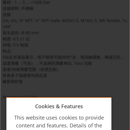
量程:
-1 ... 0 ... +1600 bar
连接材料:
不锈钢
连接:
G¼, G½, ¼" NPT, ½" NPT male, M20x1.5
,
M16x1.5, M6 female, 7⁄16
UNF
表头直径:
Ø 80 mm
精度:
0.5 ±1 位
供电:
9 V 电池
特点:
5位反光液晶显示，电子模块可旋转90°步，电容触摸板，峰值记忆，
温度测量（可选），可选择的测量单位, Tara 功能
选项:
特殊测量范围（按需定制）
具有多个隔膜密封的总装
橡胶保护套
Promotional Video
Cookies & Features
This website uses cookies to provide
content and features. Details of the