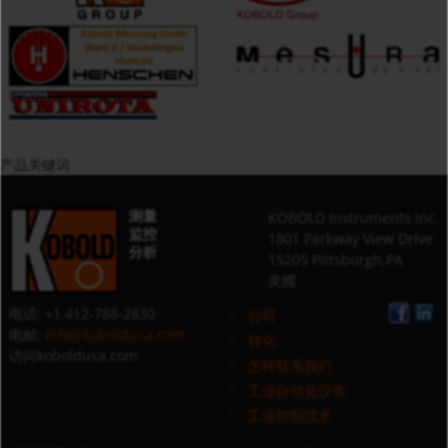
产品关键词
测量
KOBOLD Instruments Inc.
监控
1801 Parkway View Drive
分析
15205 Pittsburgh,PA
美國
电话: +1 412-788-2830
公司
电邮:
info@koboldusa.com
转化
访问koboldusa.com
怎样联系我们
工业自动化仪表
工业控制技术