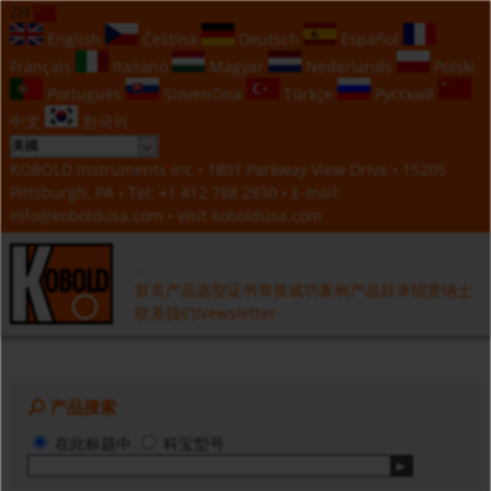
ZH
English
Čeština
Deutsch
Español
Français
Italiano
Magyar
Nederlands
Polski
Português
Slovenčina
Türkçe
Русский
中文
한국의
KOBOLD Instruments Inc • 1801 Parkway View Drive • 15205
Pittsburgh, PA • Tel:
+1 412 788 2830
• E-mail:
info@koboldusa.com
• visit
koboldusa.com
首页
产品选型
证书资质
成功案例
产品目录
招贤纳士
联系我们
Newsletter
产品搜索
在此标题中
科宝型号